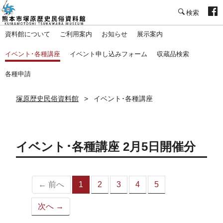
塚原歴史民俗資料館
資料館について
ご利用案内
お知らせ
展示案内
イベント･各種講座
イベント申し込みフォーム
収蔵品検索
各種申請
塚原歴史民俗資料館
イベント･各種講座
イベント･各種講座 2月5日開催分
← 前へ
1
2
3
4
5
（こ
の
次へ →
ペ
ー