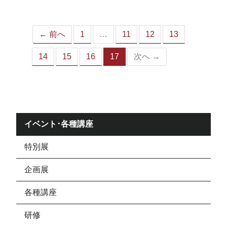
ジ）
← 前へ
1
…
11
12
13
14
15
16
17
次へ →
（こ
の
ペ
ー
ジ）
イベント･各種講座
特別展
企画展
各種講座
研修