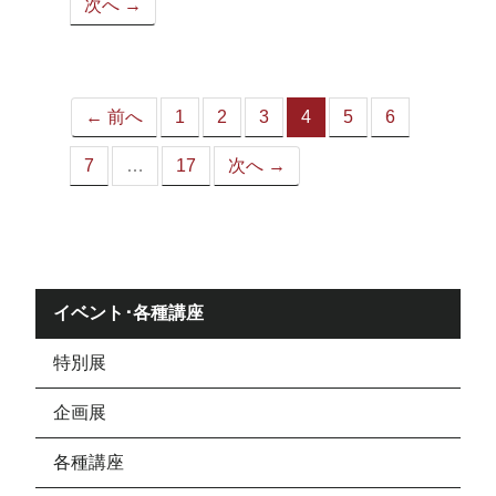
次へ →
ペ
ー
ジ）
← 前へ
1
2
3
4
5
6
（こ
の
7
…
17
次へ →
ペ
ー
ジ）
イベント･各種講座
特別展
企画展
各種講座