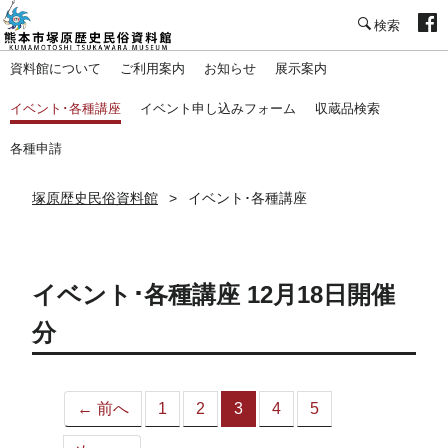
塚原歴史民俗資料館
資料館について
ご利用案内
お知らせ
展示案内
イベント･各種講座
イベント申し込みフォーム
収蔵品検索
各種申請
塚原歴史民俗資料館
イベント･各種講座
イベント･各種講座 12月18日開催
分
← 前へ
1
2
3
4
5
（こ
の