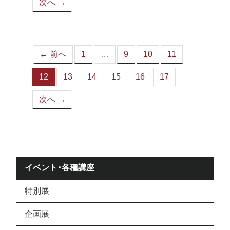
次へ →
ペ
ー
ジ）
← 前へ
1
…
9
10
11
12
13
14
15
16
17
（こ
の
次へ →
ペ
ー
ジ）
イベント･各種講座
特別展
企画展