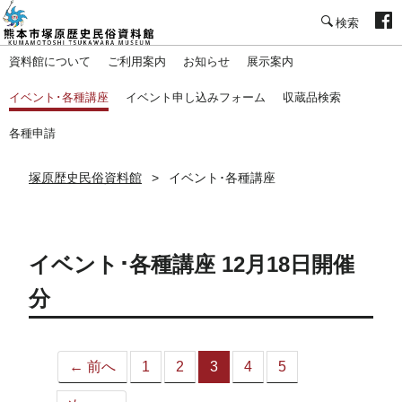
塚原歴史民俗資料館
資料館について
ご利用案内
お知らせ
展示案内
イベント･各種講座
イベント申し込みフォーム
収蔵品検索
各種申請
塚原歴史民俗資料館
イベント･各種講座
イベント･各種講座 12月18日開催
分
← 前へ
1
2
3
4
5
（こ
の