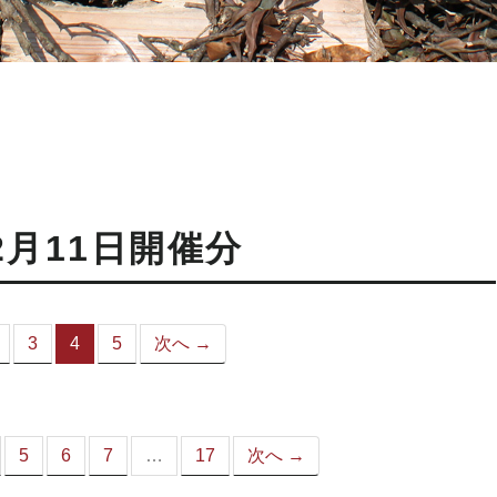
2月11日開催分
3
4
5
次へ →
（こ
の
ペ
ー
ジ）
5
6
7
…
17
次へ →