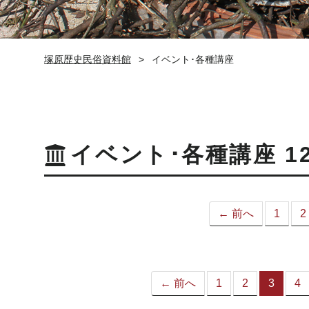
塚原歴史民俗資料館
イベント･各種講座
イベント･各種講座 1
← 前へ
1
2
← 前へ
1
2
3
4
（こ
の