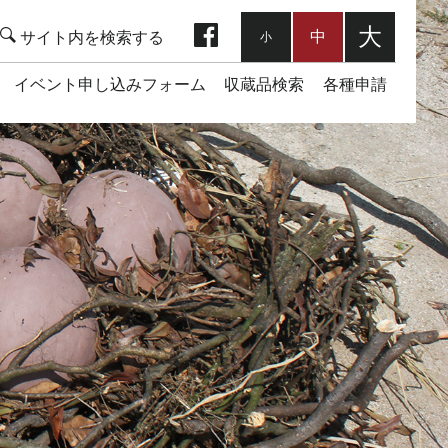
facebook
大
中
小
イベント申し込みフォーム
収蔵品検索
各種申請