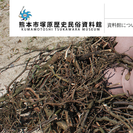
塚原歴史民俗資料館
資料館につ