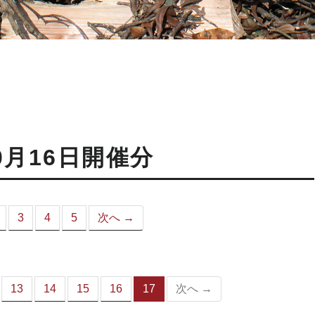
0月16日開催分
3
4
5
次へ →
こ
）
13
14
15
16
17
次へ →
（こ
の