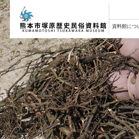
塚原歴史民俗資料館
資料館につ