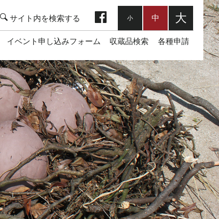
facebook
大
中
小
イベント申し込みフォーム
収蔵品検索
各種申請