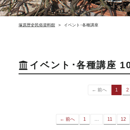
塚原歴史民俗資料館
イベント･各種講座
イベント･各種講座 1
← 前へ
1
2
（
の
ペ
ー
ジ
← 前へ
1
…
11
12