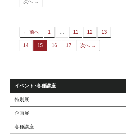
次へ →
ペ
ー
ジ）
← 前へ
1
…
11
12
13
14
15
16
17
次へ →
（こ
の
ペ
ー
ジ）
イベント･各種講座
特別展
企画展
各種講座