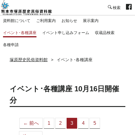
塚原歴史民俗資料館
資料館について
ご利用案内
お知らせ
展示案内
イベント･各種講座
イベント申し込みフォーム
収蔵品検索
各種申請
塚原歴史民俗資料館
イベント･各種講座
イベント･各種講座 10月16日開催
分
← 前へ
1
2
3
4
5
（こ
の