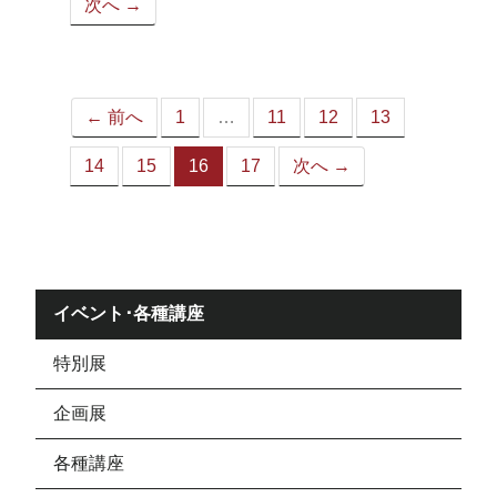
次へ →
ペ
ー
ジ）
← 前へ
1
…
11
12
13
14
15
16
17
次へ →
（こ
の
ペ
ー
ジ）
イベント･各種講座
特別展
企画展
各種講座