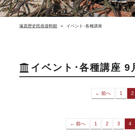
塚原歴史民俗資料館
イベント･各種講座
イベント･各種講座 9
← 前へ
1
2
← 前へ
1
2
3
4