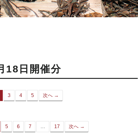
月18日開催分
3
4
5
次へ →
（こ
の
ペ
ー
ジ）
5
6
7
…
17
次へ →
（こ
の