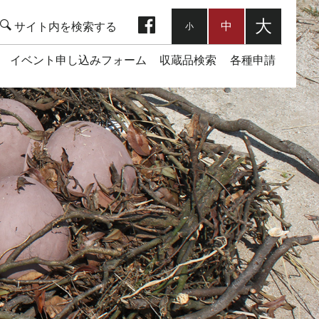
facebook
大
中
小
イベント申し込みフォーム
収蔵品検索
各種申請