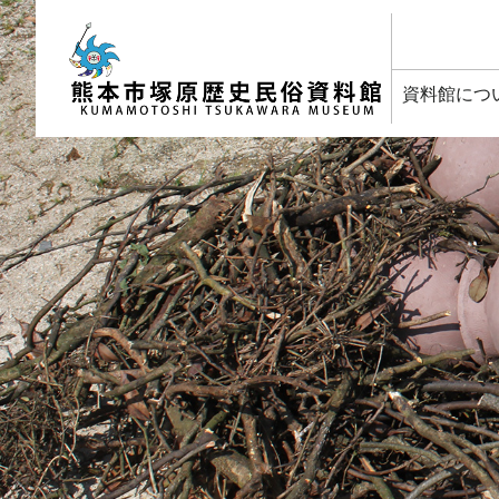
塚原歴史民俗資料館
資料館につ