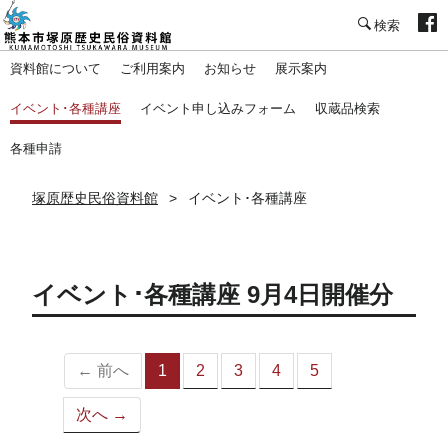
塚原歴史民俗資料館
資料館について
ご利用案内
お知らせ
展示案内
イベント･各種講座
イベント申し込みフォーム
収蔵品検索
各種申請
塚原歴史民俗資料館
イベント･各種講座
イベント･各種講座 9月4日開催分
← 前へ
1
2
3
4
5
（こ
の
次へ →
ペ
ー