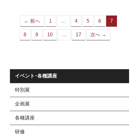
ジ）
← 前へ
1
…
4
5
6
7
（こ
の
8
9
10
…
17
次へ →
ペ
ー
ジ）
イベント･各種講座
特別展
企画展
各種講座
研修