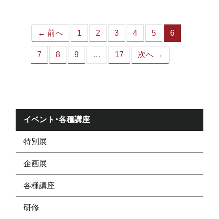
ジ）
← 前へ
1
2
3
4
5
6
（こ
の
7
8
9
…
17
次へ →
ペ
ー
ジ）
イベント･各種講座
特別展
企画展
各種講座
研修