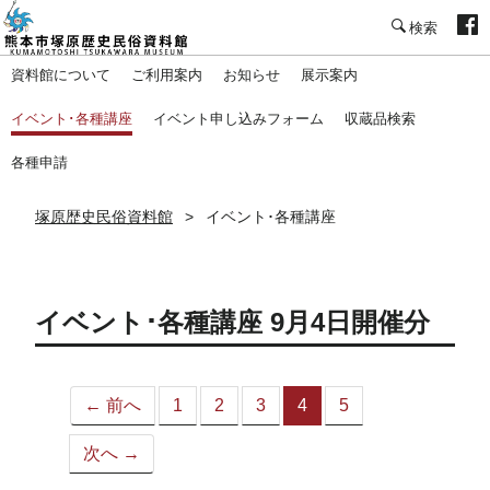
塚原歴史民俗資料館
資料館について
ご利用案内
お知らせ
展示案内
イベント･各種講座
イベント申し込みフォーム
収蔵品検索
各種申請
塚原歴史民俗資料館
イベント･各種講座
イベント･各種講座 9月4日開催分
← 前へ
1
2
3
4
5
（こ
の
次へ →
ペ
ー