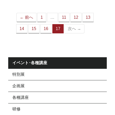
ジ）
← 前へ
1
…
11
12
13
14
15
16
17
次へ →
（こ
の
ペ
ー
ジ）
イベント･各種講座
特別展
企画展
各種講座
研修