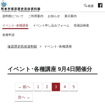
塚原歴史民俗資料館
資料館について
ご利用案内
お知らせ
展示案内
イベント･各種講座
イベント申し込みフォーム
収蔵品検索
各種申請
塚原歴史民俗資料館
イベント･各種講座
イベント･各種講座 9月4日開催分
← 前へ
1
2
3
4
5
（こ
の
次へ →
ペ
ー