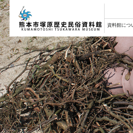
塚原歴史民俗資料館
資料館につ