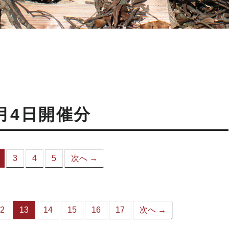
月4日開催分
3
4
5
次へ →
（こ
の
ペ
ー
ジ）
2
13
14
15
16
17
次へ →
（こ
の