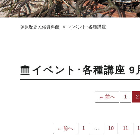
塚原歴史民俗資料館
イベント･各種講座
イベント･各種講座 9
← 前へ
1
2
← 前へ
1
…
10
11
1