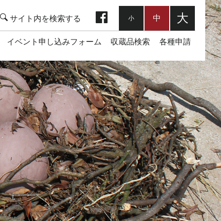
facebook
大
中
小
イベント申し込みフォーム
収蔵品検索
各種申請