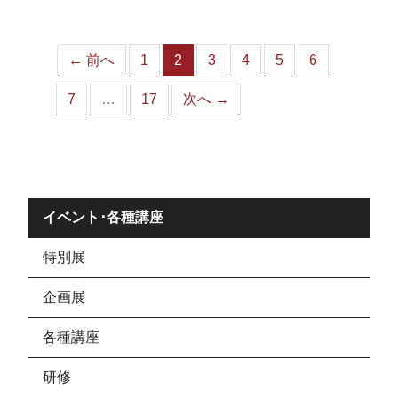
ジ）
← 前へ
1
2
3
4
5
6
（こ
の
7
…
17
次へ →
ペ
ー
ジ）
イベント･各種講座
特別展
企画展
各種講座
研修