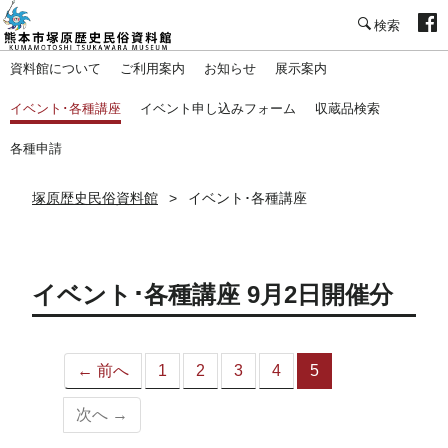
塚原歴史民俗資料館
資料館について
ご利用案内
お知らせ
展示案内
イベント･各種講座
イベント申し込みフォーム
収蔵品検索
各種申請
塚原歴史民俗資料館
イベント･各種講座
イベント･各種講座 9月2日開催分
← 前へ
1
2
3
4
5
（こ
の
次へ →
ペ
ー