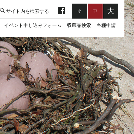
facebook
大
中
小
イベント申し込みフォーム
収蔵品検索
各種申請