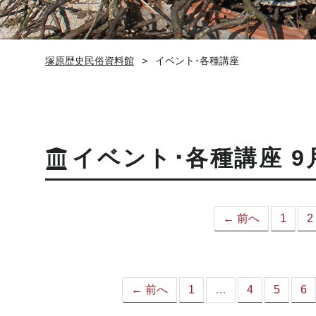
塚原歴史民俗資料館
イベント･各種講座
イベント･各種講座 9
← 前へ
1
2
← 前へ
1
…
4
5
6