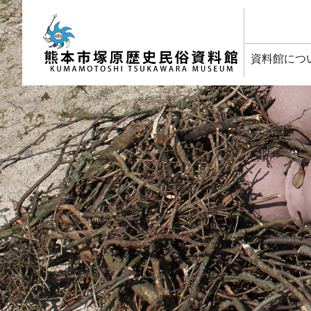
塚原歴史民俗資料館
資料館につ