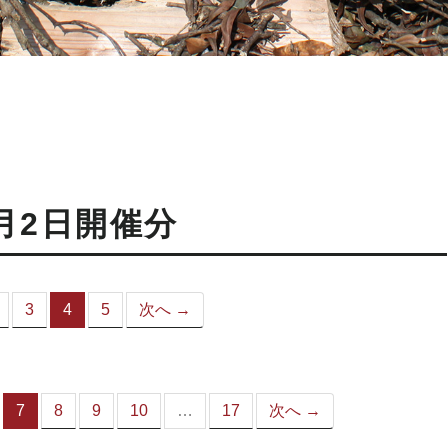
月2日開催分
3
4
5
次へ →
（こ
の
ペ
ー
ジ）
7
8
9
10
…
17
次へ →
（こ
の