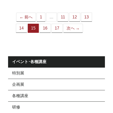
ジ）
← 前へ
1
…
11
12
13
14
15
16
17
次へ →
（こ
の
ペ
ー
ジ）
イベント･各種講座
特別展
企画展
各種講座
研修