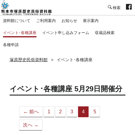
塚原歴史民俗資料館
資料館について
ご利用案内
お知らせ
展示案内
イベント･各種講座
イベント申し込みフォーム
収蔵品検索
各種申請
塚原歴史民俗資料館
イベント･各種講座
イベント･各種講座 5月29日開催分
← 前へ
1
2
3
4
5
（こ
の
次へ →
ペ
ー