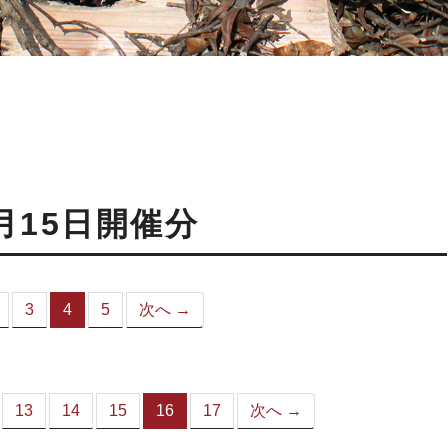
月15日開催分
3
4
5
次へ →
（こ
の
ペ
ー
ジ）
13
14
15
16
17
次へ →
（こ
の