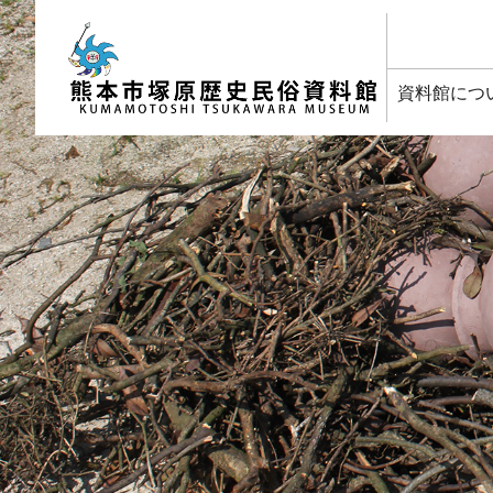
塚原歴史民俗資料館
資料館につ