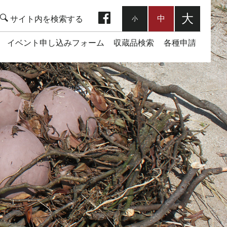
facebook
大
中
小
イベント申し込みフォーム
収蔵品検索
各種申請