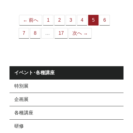
ジ）
← 前へ
1
2
3
4
5
6
（こ
の
7
8
…
17
次へ →
ペ
ー
ジ）
イベント･各種講座
特別展
企画展
各種講座
研修