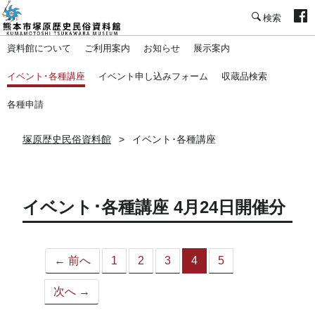
塚原歴史民俗資料館
資料館について
ご利用案内
お知らせ
展示案内
イベント･各種講座
イベント申し込みフォーム
収蔵品検索
各種申請
塚原歴史民俗資料館
イベント･各種講座
イベント･各種講座 4月24日開催分
← 前へ
1
2
3
4
5
（こ
の
次へ →
ペ
ー