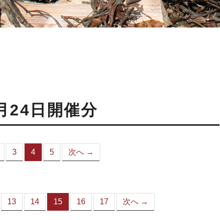
月24日開催分
3
4
5
次へ →
（こ
の
ペ
ー
ジ）
13
14
15
16
17
次へ →
（こ
の