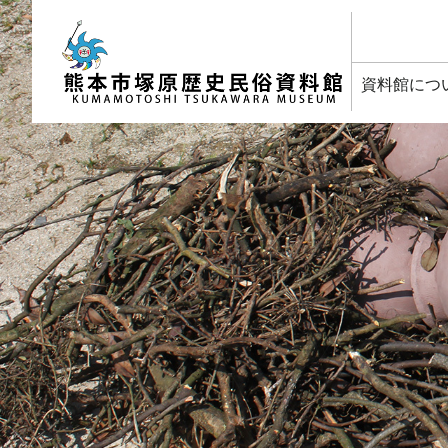
塚原歴史民俗資料館
資料館につ