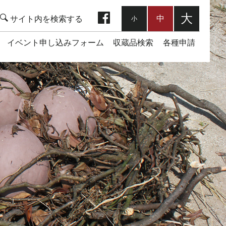
facebook
大
中
小
イベント申し込みフォーム
収蔵品検索
各種申請