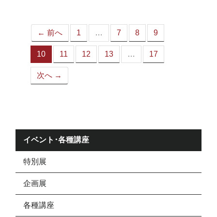
ジ）
← 前へ
1
…
7
8
9
10
11
12
13
…
17
（こ
の
次へ →
ペ
ー
ジ）
イベント･各種講座
特別展
企画展
各種講座