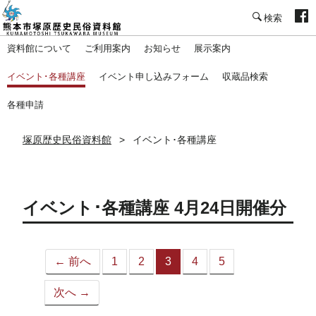
塚原歴史民俗資料館
資料館について
ご利用案内
お知らせ
展示案内
イベント･各種講座
イベント申し込みフォーム
収蔵品検索
各種申請
塚原歴史民俗資料館
イベント･各種講座
イベント･各種講座 4月24日開催分
← 前へ
1
2
3
4
5
（こ
の
次へ →
ペ
ー