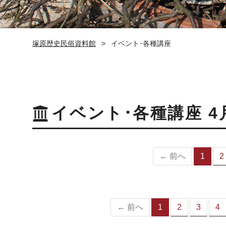
塚原歴史民俗資料館
イベント･各種講座
イベント･各種講座 4
← 前へ
1
2
（
の
ペ
ー
ジ
← 前へ
1
2
3
4
（こ
の