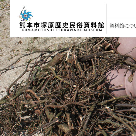
塚原歴史民俗資料館
資料館につ