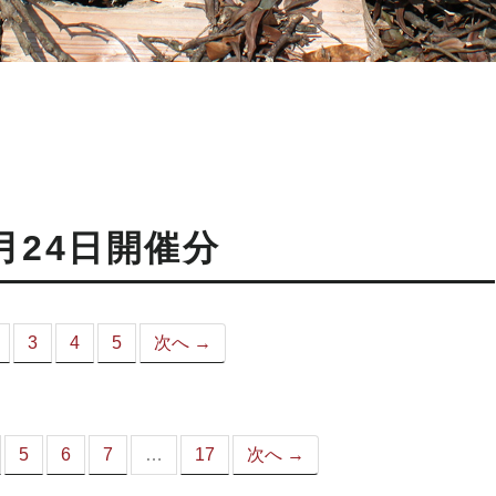
月24日開催分
3
4
5
次へ →
こ
）
5
6
7
…
17
次へ →