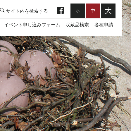
facebook
大
中
小
イベント申し込みフォーム
収蔵品検索
各種申請