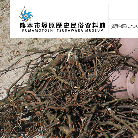
塚原歴史民俗資料館
資料館につ