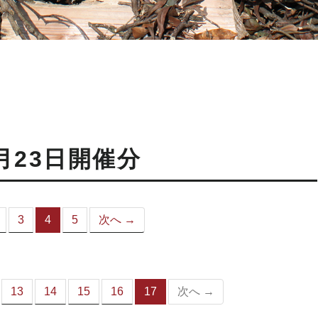
月23日開催分
3
4
5
次へ →
（こ
の
ペ
ー
ジ）
13
14
15
16
17
次へ →
（こ
の