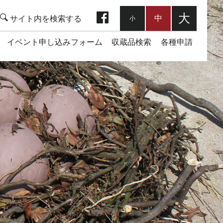
facebook
大
中
小
イベント申し込みフォーム
収蔵品検索
各種申請