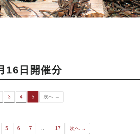
月16日開催分
3
4
5
次へ →
（こ
の
ペ
ー
ジ）
5
6
7
…
17
次へ →