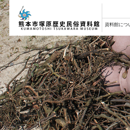
塚原歴史民俗資料館
資料館につ