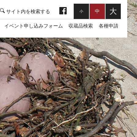
facebook
大
中
小
イベント申し込みフォーム
収蔵品検索
各種申請