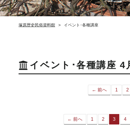
塚原歴史民俗資料館
イベント･各種講座
イベント･各種講座 4
← 前へ
1
2
← 前へ
1
2
3
4
（こ
の