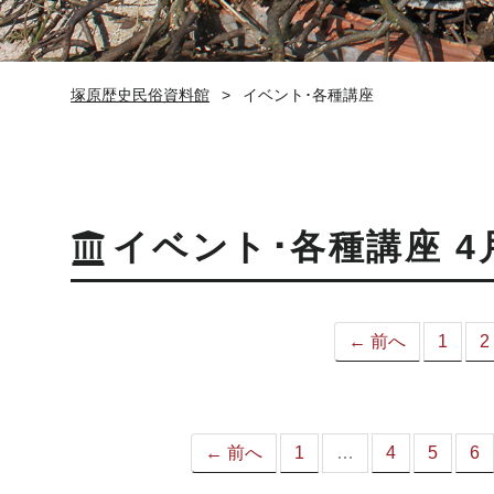
塚原歴史民俗資料館
イベント･各種講座
イベント･各種講座 4
← 前へ
1
2
← 前へ
1
…
4
5
6