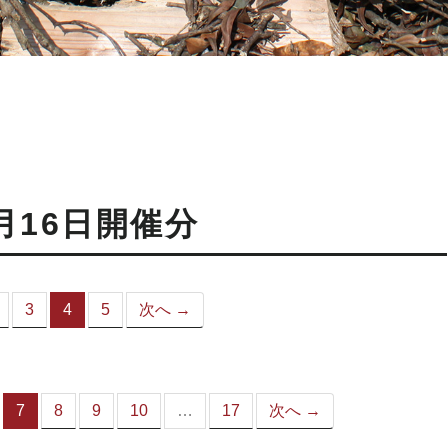
月16日開催分
3
4
5
次へ →
（こ
の
ペ
ー
ジ）
7
8
9
10
…
17
次へ →
（こ
の