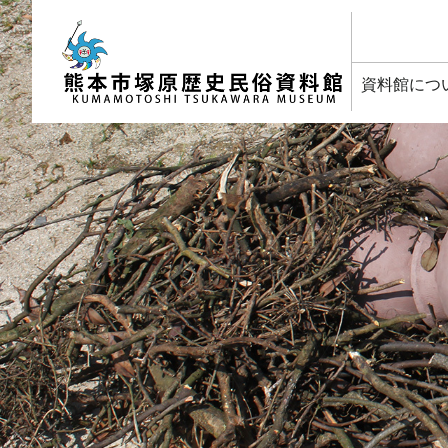
塚原歴史民俗資料館
資料館につ