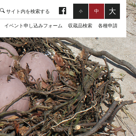
facebook
大
中
小
イベント申し込みフォーム
収蔵品検索
各種申請