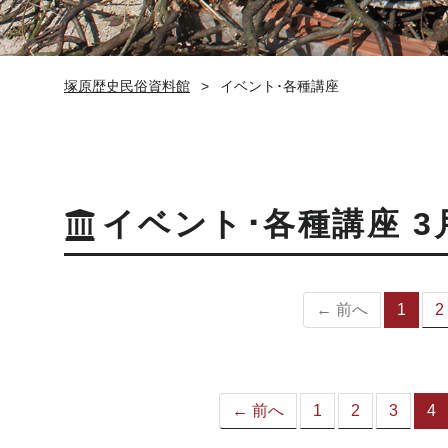
塚原歴史民俗資料館
イベント･各種講座
イベント･各種講座 3
← 前へ
1
2
（
の
ペ
ー
ジ
← 前へ
1
2
3
4