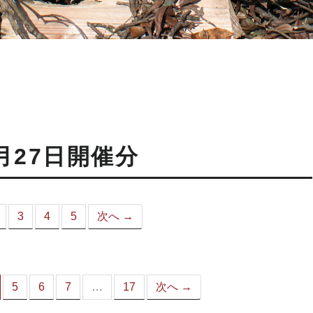
月27日開催分
3
4
5
次へ →
こ
）
5
6
7
…
17
次へ →
（こ
の