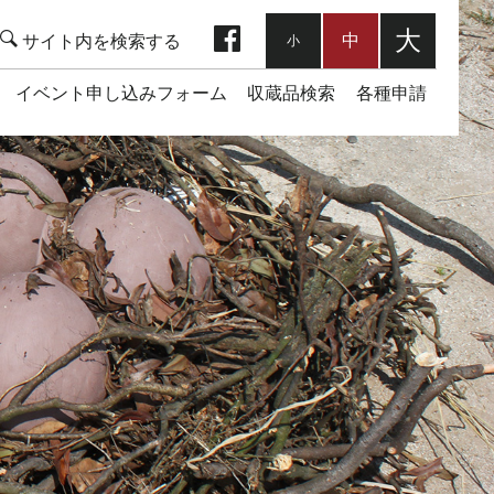
facebook
大
中
小
イベント申し込みフォーム
収蔵品検索
各種申請