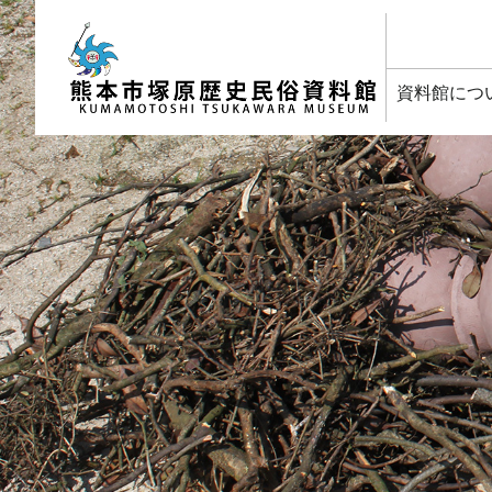
塚原歴史民俗資料館
資料館につ