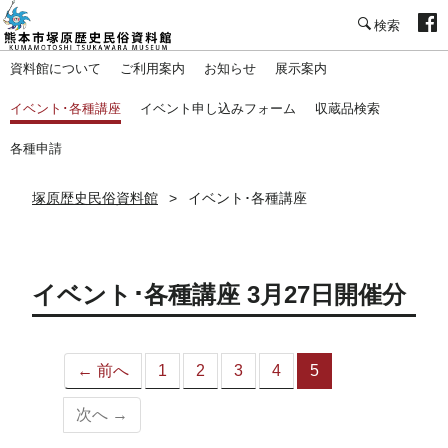
塚原歴史民俗資料館
資料館について
ご利用案内
お知らせ
展示案内
イベント･各種講座
イベント申し込みフォーム
収蔵品検索
各種申請
塚原歴史民俗資料館
イベント･各種講座
イベント･各種講座 3月27日開催分
← 前へ
1
2
3
4
5
（こ
の
次へ →
ペ
ー