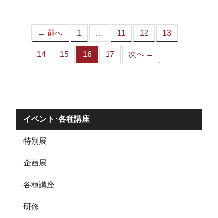
ジ）
← 前へ
1
…
11
12
13
14
15
16
17
次へ →
（こ
の
ペ
ー
ジ）
イベント･各種講座
特別展
企画展
各種講座
研修