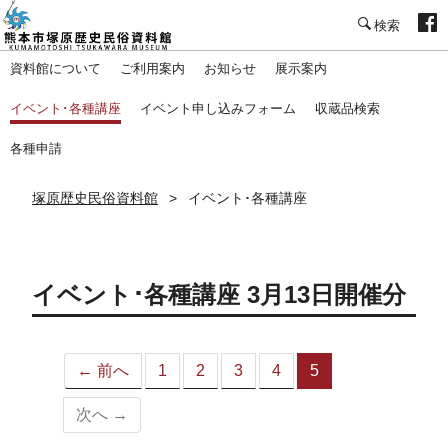
塚原歴史民俗資料館
資料館について
ご利用案内
お知らせ
展示案内
イベント･各種講座
イベント申し込みフォーム
収蔵品検索
各種申請
塚原歴史民俗資料館
イベント･各種講座
イベント･各種講座 3月13日開催分
← 前へ
1
2
3
4
5
（こ
の
次へ →
ペ
ー