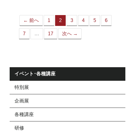
ジ）
← 前へ
1
2
3
4
5
6
（こ
の
7
…
17
次へ →
ペ
ー
ジ）
イベント･各種講座
特別展
企画展
各種講座
研修