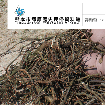
塚原歴史民俗資料館
資料館につ