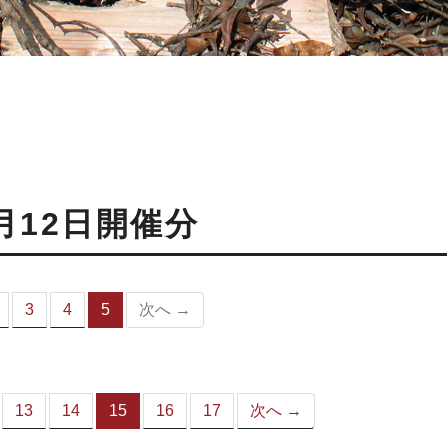
月12日開催分
3
4
5
次へ →
（こ
の
ペ
ー
ジ）
13
14
15
16
17
次へ →
（こ
の