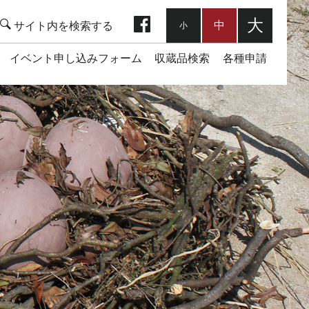
facebook
大
中
小
イベント申し込みフォーム
収蔵品検索
各種申請