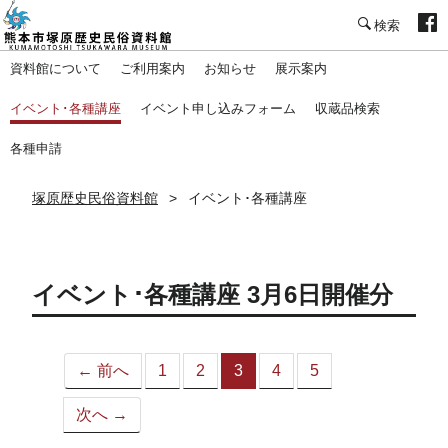
塚原歴史民俗資料館
資料館について
ご利用案内
お知らせ
展示案内
イベント･各種講座
イベント申し込みフォーム
収蔵品検索
各種申請
塚原歴史民俗資料館
イベント･各種講座
イベント･各種講座 3月6日開催分
← 前へ
1
2
3
4
5
（こ
の
次へ →
ペ
ー