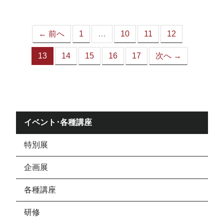
ジ）
← 前へ
1
…
10
11
12
13
14
15
16
17
次へ →
（こ
の
ペ
ー
ジ）
イベント･各種講座
特別展
企画展
各種講座
研修