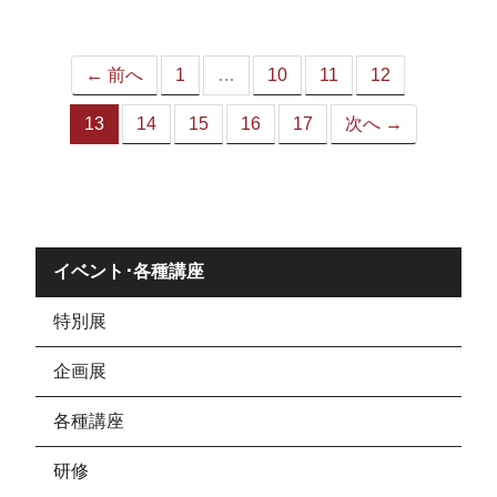
ジ）
← 前へ
1
…
10
11
12
13
14
15
16
17
次へ →
（こ
の
ペ
ー
ジ）
イベント･各種講座
特別展
企画展
各種講座
研修