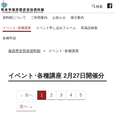
塚原歴史民俗資料館
資料館について
ご利用案内
お知らせ
展示案内
イベント･各種講座
イベント申し込みフォーム
収蔵品検索
各種申請
塚原歴史民俗資料館
イベント･各種講座
イベント･各種講座 2月27日開催分
← 前へ
1
2
3
4
5
（こ
の
次へ →
ペ
ー