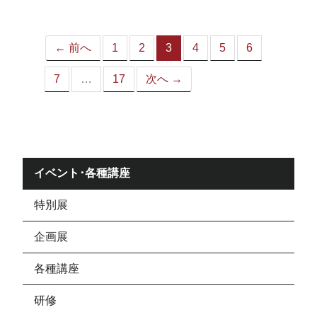
ジ）
← 前へ
1
2
3
4
5
6
（こ
の
7
…
17
次へ →
ペ
ー
ジ）
イベント･各種講座
特別展
企画展
各種講座
研修