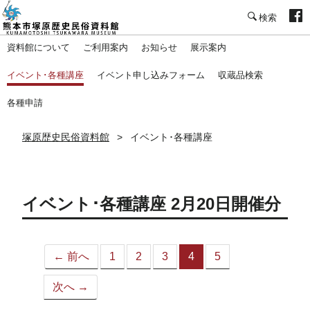
塚原歴史民俗資料館
資料館について
ご利用案内
お知らせ
展示案内
イベント･各種講座
イベント申し込みフォーム
収蔵品検索
各種申請
塚原歴史民俗資料館
イベント･各種講座
イベント･各種講座 2月20日開催分
← 前へ
1
2
3
4
5
（こ
の
次へ →
ペ
ー