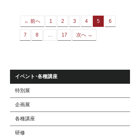
ジ）
← 前へ
1
2
3
4
5
6
（こ
の
7
8
…
17
次へ →
ペ
ー
ジ）
イベント･各種講座
特別展
企画展
各種講座
研修