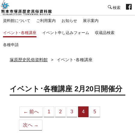
塚原歴史民俗資料館
資料館について
ご利用案内
お知らせ
展示案内
イベント･各種講座
イベント申し込みフォーム
収蔵品検索
各種申請
塚原歴史民俗資料館
イベント･各種講座
イベント･各種講座 2月20日開催分
← 前へ
1
2
3
4
5
（こ
の
次へ →
ペ
ー