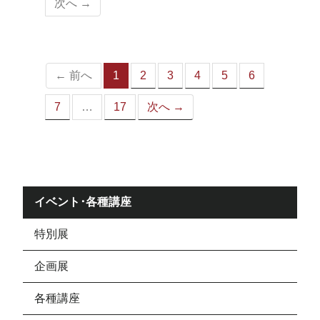
次へ →
ペ
ー
ジ）
← 前へ
1
2
3
4
5
6
（こ
の
7
…
17
次へ →
ペ
ー
ジ）
イベント･各種講座
特別展
企画展
各種講座