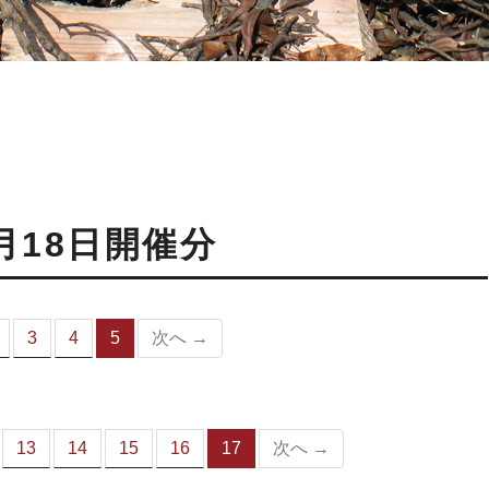
月18日開催分
3
4
5
次へ →
（こ
の
ペ
ー
ジ）
13
14
15
16
17
次へ →
（こ
の