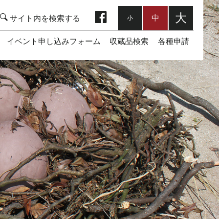
facebook
大
中
小
イベント申し込みフォーム
収蔵品検索
各種申請