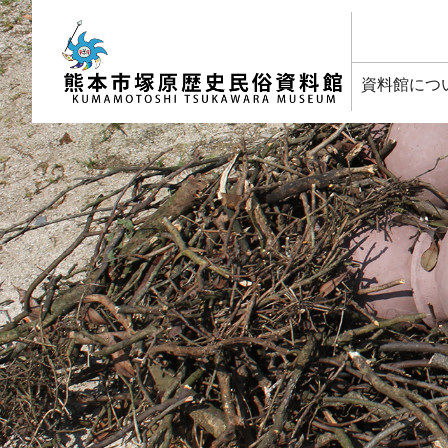
塚原歴史民俗資料館
資料館につ