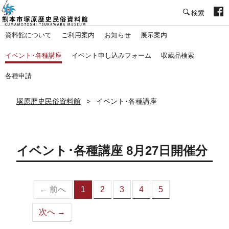
塚原歴史民俗資料館
資料館について
ご利用案内
お知らせ
展示案内
イベント･各種講座
イベント申し込みフォーム
収蔵品検索
各種申請
塚原歴史民俗資料館
イベント･各種講座
イベント･各種講座 8月27日開催分
← 前へ
1
2
3
4
5
（こ
の
次へ →
ペ
ー