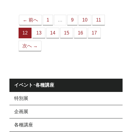
ジ）
← 前へ
1
…
9
10
11
12
13
14
15
16
17
（こ
の
次へ →
ペ
ー
ジ）
イベント･各種講座
特別展
企画展
各種講座