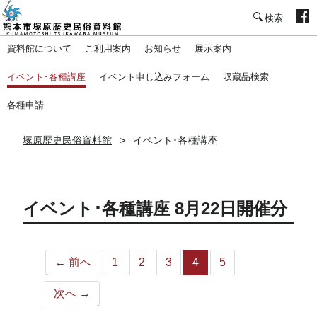
塚原歴史民俗資料館
資料館について
ご利用案内
お知らせ
展示案内
イベント･各種講座
イベント申し込みフォーム
収蔵品検索
各種申請
塚原歴史民俗資料館
イベント･各種講座
イベント･各種講座 8月22日開催分
← 前へ
1
2
3
4
5
（こ
の
次へ →
ペ
ー