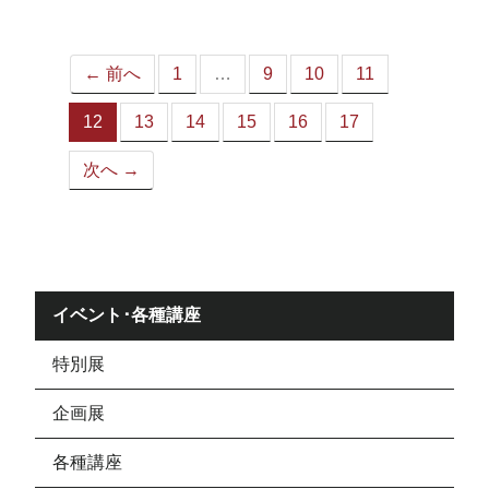
ジ）
← 前へ
1
…
9
10
11
12
13
14
15
16
17
（こ
の
次へ →
ペ
ー
ジ）
イベント･各種講座
特別展
企画展
各種講座