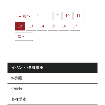
ジ）
← 前へ
1
…
9
10
11
12
13
14
15
16
17
（こ
の
次へ →
ペ
ー
ジ）
イベント･各種講座
特別展
企画展
各種講座