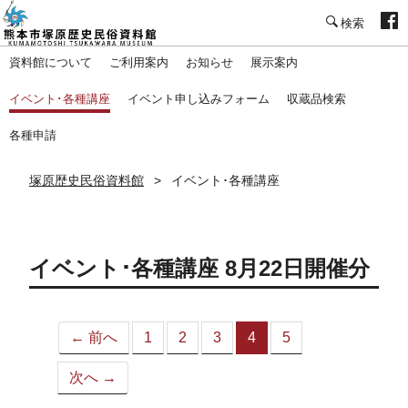
塚原歴史民俗資料館
資料館について
ご利用案内
お知らせ
展示案内
イベント･各種講座
イベント申し込みフォーム
収蔵品検索
各種申請
塚原歴史民俗資料館
イベント･各種講座
イベント･各種講座 8月22日開催分
← 前へ
1
2
3
4
5
（こ
の
次へ →
ペ
ー