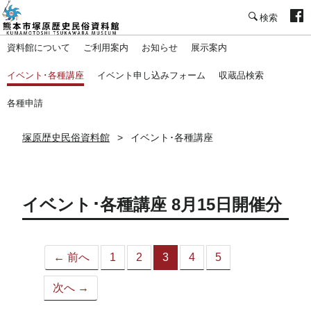
塚原歴史民俗資料館
資料館について
ご利用案内
お知らせ
展示案内
イベント･各種講座
イベント申し込みフォーム
収蔵品検索
各種申請
塚原歴史民俗資料館
イベント･各種講座
イベント･各種講座 8月15日開催分
← 前へ
1
2
3
4
5
（こ
の
次へ →
ペ
ー