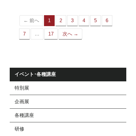
ジ）
← 前へ
1
2
3
4
5
6
（こ
の
7
…
17
次へ →
ペ
ー
ジ）
イベント･各種講座
特別展
企画展
各種講座
研修