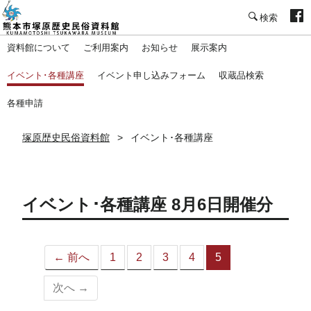
塚原歴史民俗資料館
資料館について
ご利用案内
お知らせ
展示案内
イベント･各種講座
イベント申し込みフォーム
収蔵品検索
各種申請
塚原歴史民俗資料館
イベント･各種講座
イベント･各種講座 8月6日開催分
← 前へ
1
2
3
4
5
（こ
の
次へ →
ペ
ー