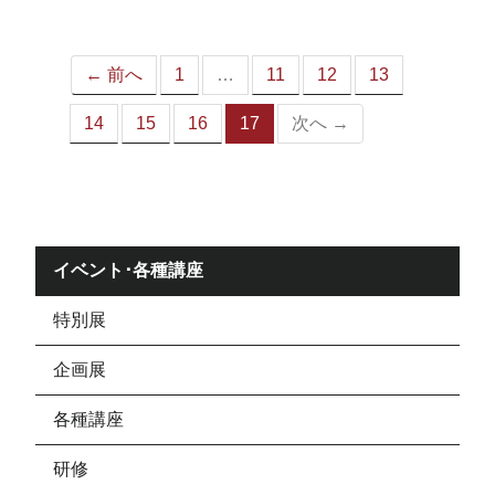
ジ）
← 前へ
1
…
11
12
13
14
15
16
17
次へ →
（こ
の
ペ
ー
ジ）
イベント･各種講座
特別展
企画展
各種講座
研修