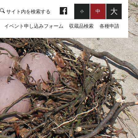
facebook
大
中
小
イベント申し込みフォーム
収蔵品検索
各種申請