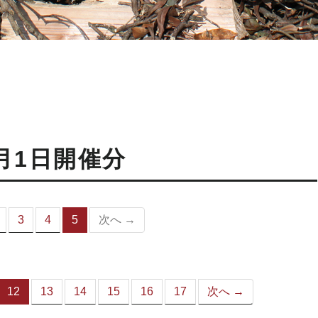
月1日開催分
3
4
5
次へ →
（こ
の
ペ
ー
ジ）
12
13
14
15
16
17
次へ →
（こ
の