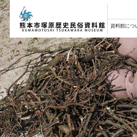
塚原歴史民俗資料館
資料館につ