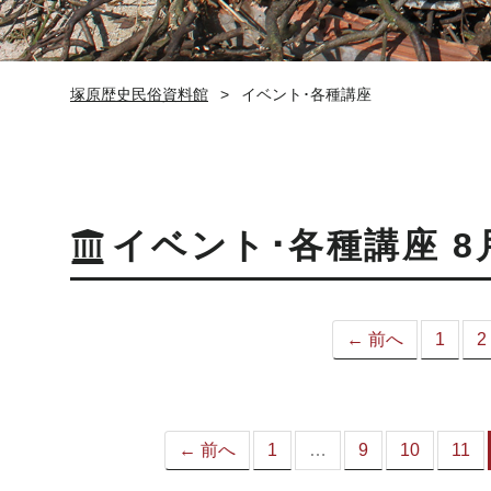
塚原歴史民俗資料館
イベント･各種講座
イベント･各種講座 8
← 前へ
1
2
← 前へ
1
…
9
10
11