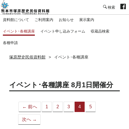
塚原歴史民俗資料館
資料館について
ご利用案内
お知らせ
展示案内
イベント･各種講座
イベント申し込みフォーム
収蔵品検索
各種申請
塚原歴史民俗資料館
イベント･各種講座
イベント･各種講座 8月1日開催分
← 前へ
1
2
3
4
5
（こ
の
次へ →
ペ
ー