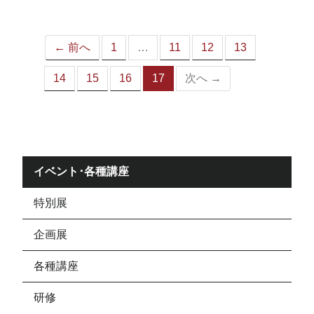
ジ）
← 前へ
1
…
11
12
13
14
15
16
17
次へ →
（こ
の
ペ
ー
ジ）
イベント･各種講座
特別展
企画展
各種講座
研修