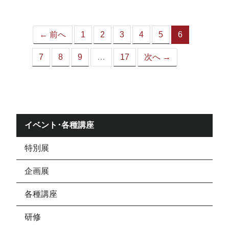
ジ）
← 前へ
1
2
3
4
5
6
（こ
の
7
8
9
…
17
次へ →
ペ
ー
ジ）
イベント･各種講座
特別展
企画展
各種講座
研修