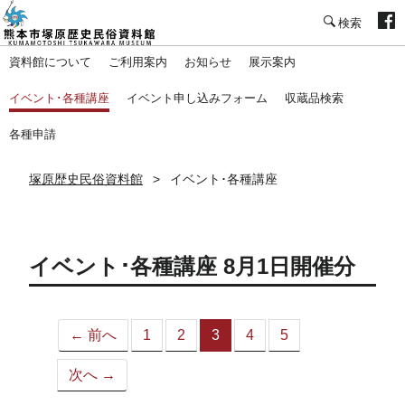
塚原歴史民俗資料館
資料館について
ご利用案内
お知らせ
展示案内
イベント･各種講座
イベント申し込みフォーム
収蔵品検索
各種申請
塚原歴史民俗資料館
イベント･各種講座
イベント･各種講座 8月1日開催分
← 前へ
1
2
3
4
5
（こ
の
次へ →
ペ
ー