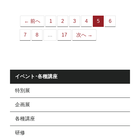
ジ）
← 前へ
1
2
3
4
5
6
（こ
の
7
8
…
17
次へ →
ペ
ー
ジ）
イベント･各種講座
特別展
企画展
各種講座
研修