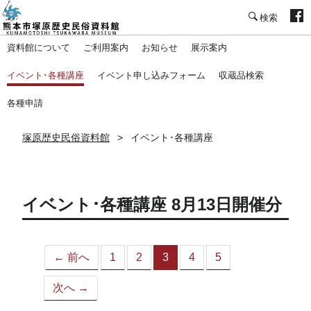
塚原歴史民俗資料館
資料館について
ご利用案内
お知らせ
展示案内
イベント･各種講座
イベント申し込みフォーム
収蔵品検索
各種申請
塚原歴史民俗資料館
イベント･各種講座
イベント･各種講座 8月13日開催分
← 前へ
1
2
3
4
5
（こ
の
次へ →
ペ
ー