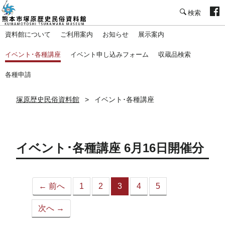
塚原歴史民俗資料館
資料館について
ご利用案内
お知らせ
展示案内
イベント･各種講座
イベント申し込みフォーム
収蔵品検索
各種申請
塚原歴史民俗資料館
イベント･各種講座
イベント･各種講座 6月16日開催分
← 前へ
1
2
3
4
5
（こ
の
次へ →
ペ
ー