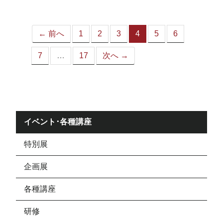
ジ）
← 前へ
1
2
3
4
5
6
（こ
の
7
…
17
次へ →
ペ
ー
ジ）
イベント･各種講座
特別展
企画展
各種講座
研修