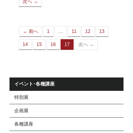
次へ →
ペ
ー
ジ）
← 前へ
1
…
11
12
13
14
15
16
17
次へ →
（こ
の
ペ
ー
ジ）
イベント･各種講座
特別展
企画展
各種講座