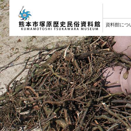
塚原歴史民俗資料館
資料館につ