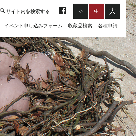
facebook
大
中
小
イベント申し込みフォーム
収蔵品検索
各種申請