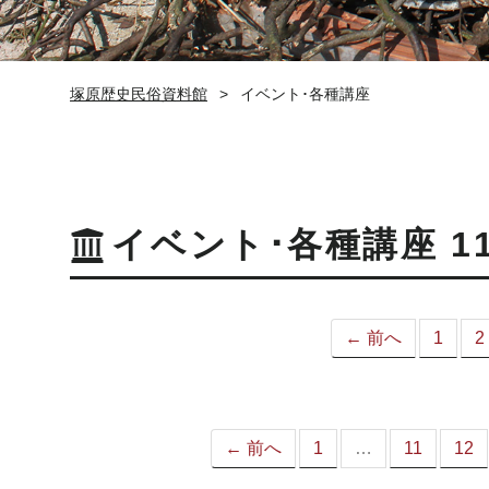
塚原歴史民俗資料館
イベント･各種講座
イベント･各種講座 1
← 前へ
1
2
← 前へ
1
…
11
12