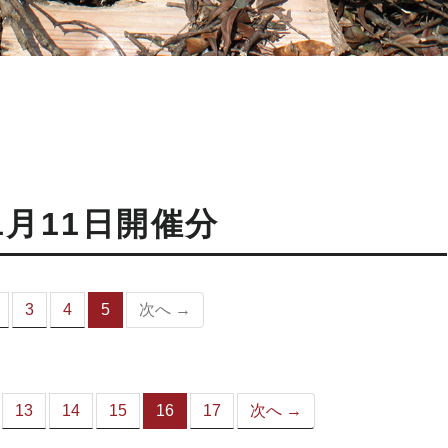
1月11日開催分
3
4
5
次へ →
（こ
の
ペ
ー
ジ）
13
14
15
16
17
次へ →
（こ
の