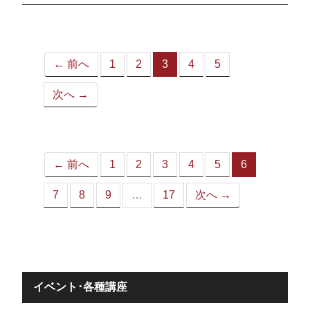
← 前へ
1
2
3
4
5
（こ
の
次へ →
ペ
ー
ジ）
← 前へ
1
2
3
4
5
6
（こ
の
7
8
9
…
17
次へ →
ペ
ー
ジ）
イベント･各種講座