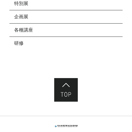
特別展
企画展
各種講座
研修
ページ先頭へ
熊本市塚原歴史民俗資料館