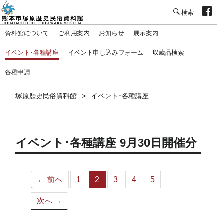
塚原歴史民俗資料館
資料館について
ご利用案内
お知らせ
展示案内
イベント･各種講座
イベント申し込みフォーム
収蔵品検索
各種申請
塚原歴史民俗資料館
イベント･各種講座
イベント･各種講座 9月30日開催分
← 前へ
1
2
3
4
5
（こ
の
次へ →
ペ
ー