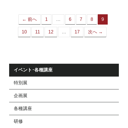
ジ）
← 前へ
1
…
6
7
8
9
（こ
の
10
11
12
…
17
次へ →
ペ
ー
ジ）
イベント･各種講座
特別展
企画展
各種講座
研修