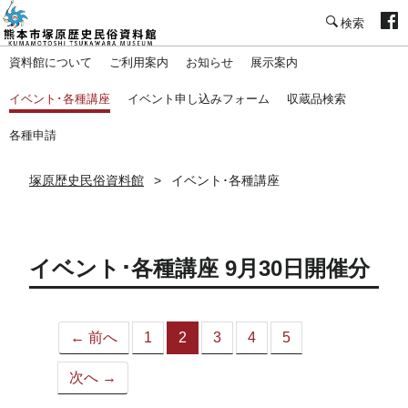
塚原歴史民俗資料館
資料館について
ご利用案内
お知らせ
展示案内
イベント･各種講座
イベント申し込みフォーム
収蔵品検索
各種申請
塚原歴史民俗資料館
イベント･各種講座
イベント･各種講座 9月30日開催分
← 前へ
1
2
3
4
5
（こ
の
次へ →
ペ
ー