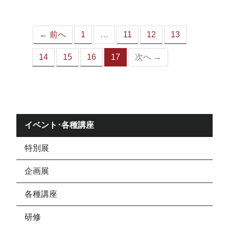
ジ）
← 前へ
1
…
11
12
13
14
15
16
17
次へ →
（こ
の
ペ
ー
ジ）
イベント･各種講座
特別展
企画展
各種講座
研修