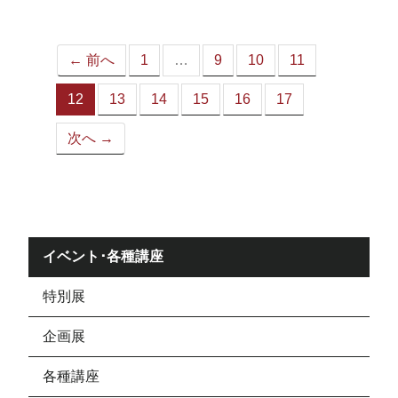
ジ）
← 前へ
1
…
9
10
11
12
13
14
15
16
17
（こ
の
次へ →
ペ
ー
ジ）
イベント･各種講座
特別展
企画展
各種講座