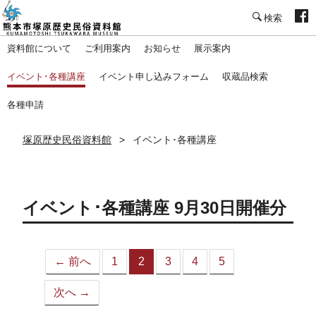
塚原歴史民俗資料館
資料館について
ご利用案内
お知らせ
展示案内
イベント･各種講座
イベント申し込みフォーム
収蔵品検索
各種申請
塚原歴史民俗資料館
イベント･各種講座
イベント･各種講座 9月30日開催分
← 前へ
1
2
3
4
5
（こ
の
次へ →
ペ
ー