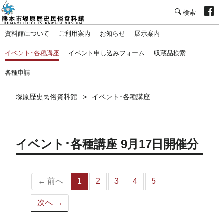
塚原歴史民俗資料館
資料館について
ご利用案内
お知らせ
展示案内
イベント･各種講座
イベント申し込みフォーム
収蔵品検索
各種申請
塚原歴史民俗資料館
イベント･各種講座
イベント･各種講座 9月17日開催分
← 前へ
1
2
3
4
5
（こ
の
次へ →
ペ
ー