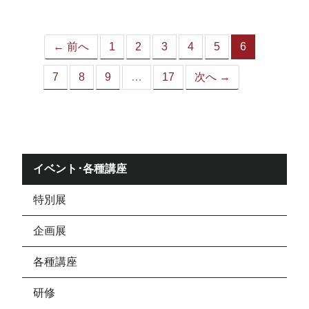
ジ）
← 前へ
1
2
3
4
5
6
（こ
の
7
8
9
…
17
次へ →
ペ
ー
ジ）
イベント･各種講座
特別展
企画展
各種講座
研修